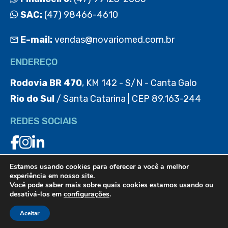
SAC:
(47) 98466-4610
E-mail:
vendas@novariomed.com.br
ENDEREÇO
Rodovia BR 470
, KM 142 - S/N - Canta Galo
Rio do Sul
/ Santa Catarina | CEP 89.163-244
REDES SOCIAIS
Estamos usando cookies para oferecer a você a melhor
BAIXE O APP
experiência em nosso site.
Você pode saber mais sobre quais cookies estamos usando ou
desativá-los em
configurações
.
Aceitar