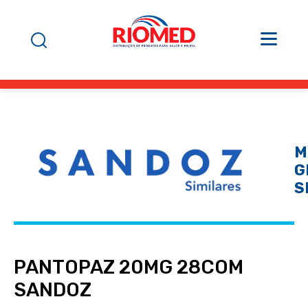
M
G
S
PANTOPAZ 20MG 28COM
SANDOZ