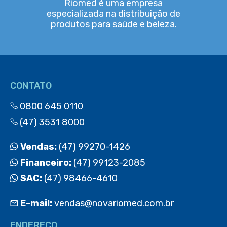
Riomed é uma empresa
especializada na distribuição de
produtos para saúde e beleza.
CONTATO
0800 645 0110
(47) 3531 8000
Vendas:
(47) 99270-1426
Financeiro:
(47) 99123-2085
SAC:
(47) 98466-4610
E-mail:
vendas@novariomed.com.br
ENDEREÇO