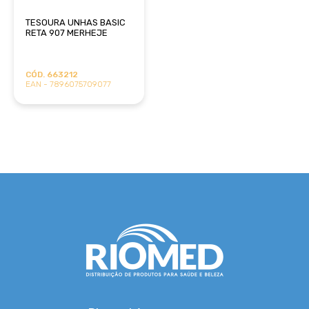
TESOURA UNHAS BASIC
RETA 907 MERHEJE
CÓD. 663212
EAN - 7896075709077