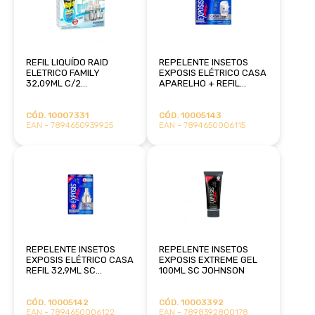
REFIL LIQUÍDO RAID
REPELENTE INSETOS
ELETRICO FAMILY
EXPOSIS ELÉTRICO CASA
32,09ML C/2
APARELHO + REFIL
PROMOCIONAL SC
32,9ML SC JOHNSON
JOHNSON
CÓD. 10007331
CÓD. 10005143
EAN - 7894650939925
EAN - 7894650006115
REPELENTE INSETOS
REPELENTE INSETOS
EXPOSIS ELÉTRICO CASA
EXPOSIS EXTREME GEL
REFIL 32,9ML SC
100ML SC JOHNSON
JOHNSON
CÓD. 10005142
CÓD. 10003392
EAN - 7894650006122
EAN - 7898392800178