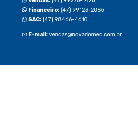
Vendas:
(47) 99270-1426
Financeiro:
(47) 99123-2085
SAC:
(47) 98466-4610
E-mail:
vendas@novariomed.com.br