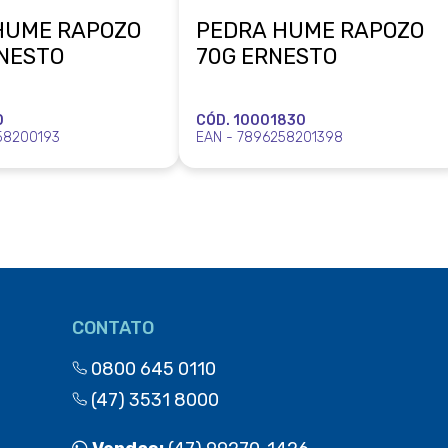
HUME RAPOZO
PEDRA HUME RAPOZO
RNESTO
70G ERNESTO
0
CÓD. 10001830
58200193
EAN - 7896258201398
CONTATO
0800 645 0110
(47) 3531 8000