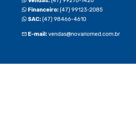
Vendas:
(47) 99270-1426
Financeiro:
(47) 99123-2085
SAC:
(47) 98466-4610
E-mail:
vendas@novariomed.com.br