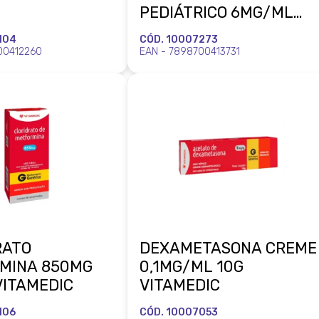
PEDIÁTRICO 6MG/ML
150ML COM COPO
104
CÓD. 10007273
DOSADOR VITAMEDIC
00412260
EAN - 7898700413731
RATO
DEXAMETASONA CREME
MINA 850MG
0,1MG/ML 10G
VITAMEDIC
VITAMEDIC
106
CÓD. 10007053