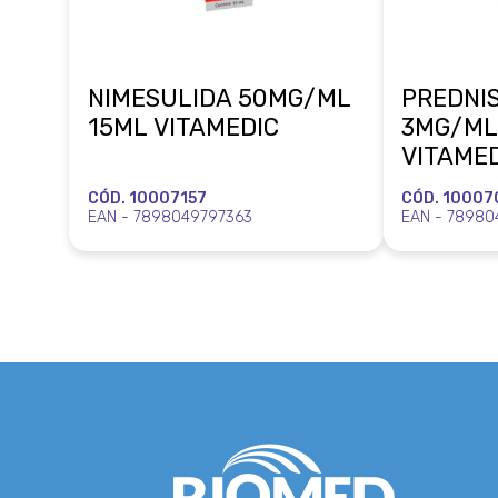
NIMESULIDA 50MG/ML
PREDNI
15ML VITAMEDIC
3MG/ML
VITAME
CÓD. 10007157
CÓD. 10007
EAN - 7898049797363
EAN - 78980