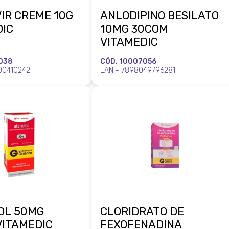
IR CREME 10G
ANLODIPINO BESILATO
DIC
10MG 30COM
VITAMEDIC
038
CÓD. 10007056
00410242
EAN - 7898049796281
OL 50MG
CLORIDRATO DE
VITAMEDIC
FEXOFENADINA