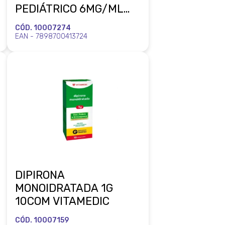
PEDIÁTRICO 6MG/ML
60ML COM COPO
CÓD. 10007274
DOSADOR VITAMEDIC
EAN - 7898700413724
DIPIRONA
MONOIDRATADA 1G
10COM VITAMEDIC
CÓD. 10007159