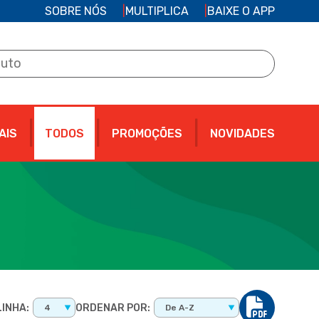
SOBRE NÓS
MULTIPLICA
BAIXE O APP
AIS
TODOS
PROMOÇÕES
NOVIDADES
INHA:
ORDENAR POR:
4
De A-Z