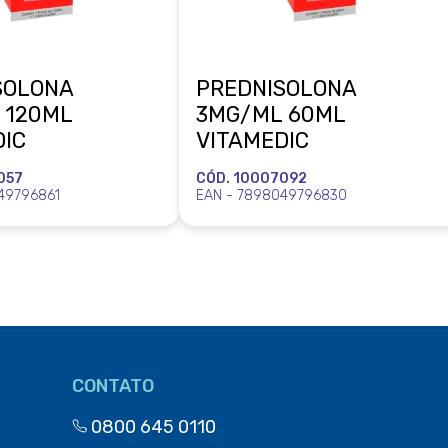
SOLONA
PREDNISOLONA
 120ML
3MG/ML 60ML
DIC
VITAMEDIC
057
CÓD. 10007092
49796861
EAN - 7898049796830
CONTATO
0800 645 0110