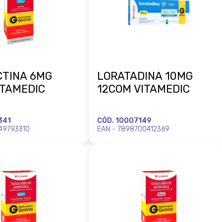
CTINA 6MG
LORATADINA 10MG
ITAMEDIC
12COM VITAMEDIC
341
CÓD. 10007149
49793310
EAN - 7898700412369