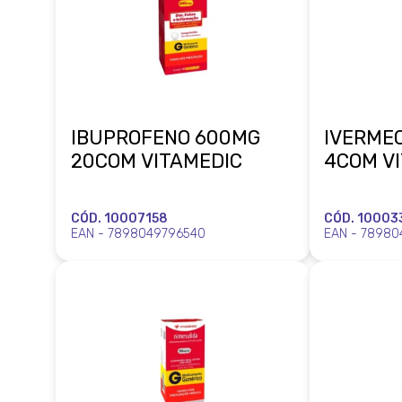
IBUPROFENO 600MG
IVERME
20COM VITAMEDIC
4COM V
CÓD. 10007158
CÓD. 10003
EAN - 7898049796540
EAN - 78980