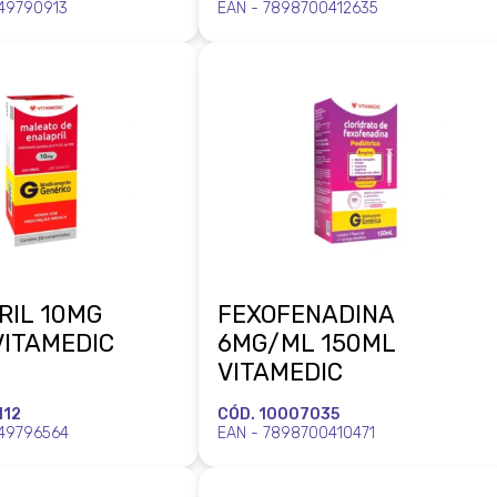
49790913
EAN - 7898700412635
RIL 10MG
FEXOFENADINA
VITAMEDIC
6MG/ML 150ML
VITAMEDIC
112
CÓD. 10007035
49796564
EAN - 7898700410471