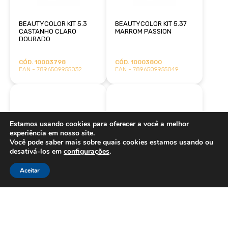
BEAUTYCOLOR KIT 5.3
BEAUTYCOLOR KIT 5.37
CASTANHO CLARO
MARROM PASSION
DOURADO
CÓD. 10003798
CÓD. 10003800
EAN - 7896509955032
EAN - 7896509955049
Estamos usando cookies para oferecer a você a melhor
experiência em nosso site.
Você pode saber mais sobre quais cookies estamos usando ou
desativá-los em
configurações
.
BEAUTYCOLOR KIT 5.4
BEAUTYCOLOR KIT 5.5
CASTANHO CLARO
CASTANHO ACAJU
Aceitar
ACOBREADO
CÓD. 10004060
CÓD. 10003799
EAN - 7896509955056
EAN - 7896509974910