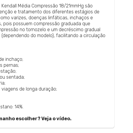
s Kendall Média Compressão 18/21mmHg são
enção e tratamento dos diferentes estágios de
mo varizes, doenças linfáticas, inchaços e
s, pois possuem compressão graduada que
pressão no tornozelo e um decréscimo gradual
a (dependendo do modelo), facilitando a circulação
e inchaço;
s pernas;
estação;
ou sentada;
ia;
viagens de longa duração;
astano: 14%.
manho escolher? Veja o vídeo.