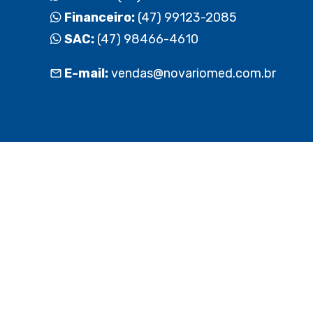
Financeiro:
(47) 99123-2085
SAC:
(47) 98466-4610
E-mail:
vendas@novariomed.com.br