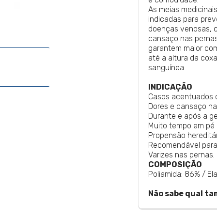
As meias medicinai
indicadas para prev
doenças venosas, co
cansaço nas perna
garantem maior com
até a altura da cox
sanguínea.
INDICAÇÃO
Casos acentuados d
Dores e cansaço na
Durante e após a g
Muito tempo em pé 
Propensão hereditár
Recomendável para 
Varizes nas pernas.
COMPOSIÇÃO
Poliamida: 86% / El
Não sabe qual ta