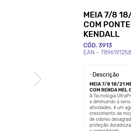
MEIA 7/8 1
COM PONTEI
KENDALL
CÓD. 3913
EAN - 789619125
-
Descrição
MEIA 7/8 18/21
COM RENDA MEL G
A Tecnologia Ultra
e diminuindo a sen
atividades, é um ag
crescimento de mic
de odores desagrad
proteção duradoura
e comodidade.