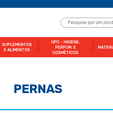
HPC - HIGIENE,
SUPLEMENTOS
PERFUM. E
MATERI
E ALIMENTOS
COSMÉTICOS
PERNAS