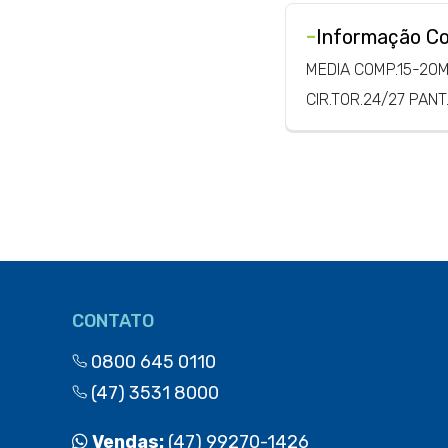
-
Informação C
MEDIA COMP.15-20
CIR.TOR.24/27 PAN
CONTATO
0800 645 0110
(47) 3531 8000
Vendas:
(47) 99270-1426