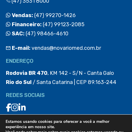
(47) 3531 8000
Vendas:
(47) 99270-1426
Financeiro:
(47) 99123-2085
SAC:
(47) 98466-4610
E-mail:
vendas@novariomed.com.br
ENDEREÇO
Rodovia BR 470
, KM 142 - S/N - Canta Galo
Rio do Sul
/ Santa Catarina | CEP 89.163-244
REDES SOCIAIS
Estamos usando cookies para oferecer a você a melhor
BAIXE O APP
experiência em nosso site.