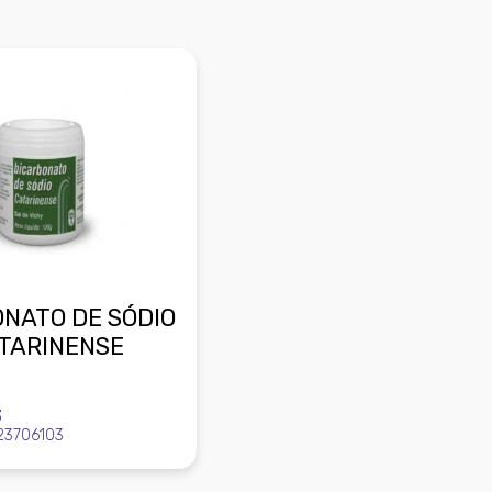
NATO DE SÓDIO
ATARINENSE
3
23706103