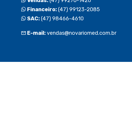
Vendas:
(47) 99270-1426
Financeiro:
(47) 99123-2085
SAC:
(47) 98466-4610
E-mail:
vendas@novariomed.com.br