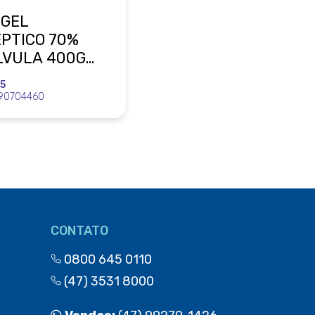
 GEL
ÉPTICO 70%
LVULA 400G
15
90704460
CONTATO
0800 645 0110
(47) 3531 8000