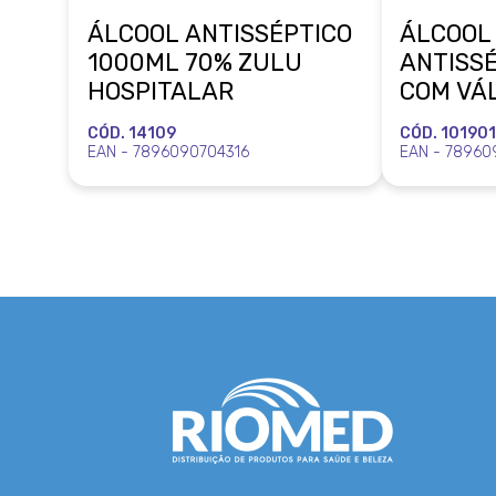
ÁLCOOL ANTISSÉPTICO
ÁLCOOL
1000ML 70% ZULU
ANTISS
HOSPITALAR
COM VÁ
COOPER
CÓD. 14109
CÓD. 10190
EAN - 7896090704316
EAN - 78960