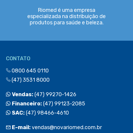
Riomed é uma empresa
especializada na distribuição de
produtos para saúde e beleza.
CONTATO
0800 645 0110
(47) 3531 8000
Vendas:
(47) 99270-1426
Financeiro:
(47) 99123-2085
SAC:
(47) 98466-4610
E-mail:
vendas@novariomed.com.br