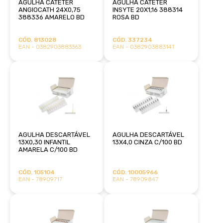
AGULHA CATÉTER
AGULHA CATÉTER
ANGIOCATH 24X0,75
INSYTE 20X1,16 388314
388336 AMARELO BD
ROSA BD
CÓD. 813028
CÓD. 337234
EAN - 0382903883363
EAN - 0382903883141
AGULHA DESCARTÁVEL
AGULHA DESCARTÁVEL
13X0,30 INFANTIL
13X4,0 CINZA C/100 BD
AMARELA C/100 BD
CÓD. 105104
CÓD. 10005966
EAN - 78909717
EAN - 78909847