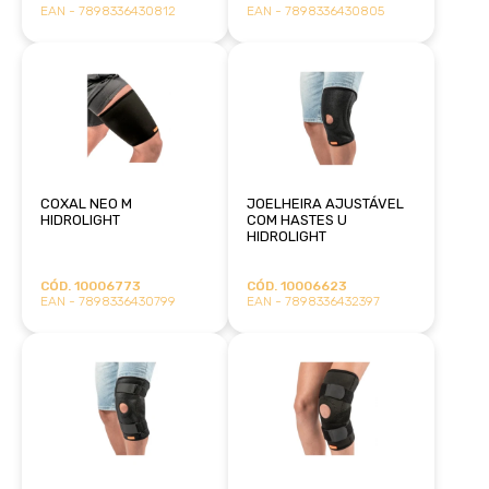
EAN - 7898336430812
EAN - 7898336430805
COXAL NEO M
JOELHEIRA AJUSTÁVEL
HIDROLIGHT
COM HASTES U
HIDROLIGHT
CÓD. 10006773
CÓD. 10006623
EAN - 7898336430799
EAN - 7898336432397