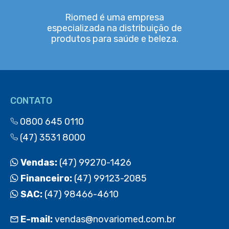
Riomed é uma empresa
especializada na distribuição de
produtos para saúde e beleza.
CONTATO
0800 645 0110
(47) 3531 8000
Vendas:
(47) 99270-1426
Financeiro:
(47) 99123-2085
SAC:
(47) 98466-4610
E-mail:
vendas@novariomed.com.br