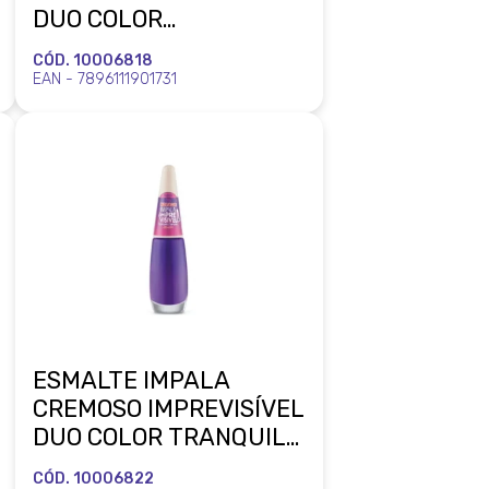
DUO COLOR
GLAMUROSA
CÓD. 10006818
BASIQUINHA BLISTER
EAN - 7896111901731
MUNDIAL
ESMALTE IMPALA
CREMOSO IMPREVISÍVEL
DUO COLOR TRANQUILA
SURTADA BLISTER
CÓD. 10006822