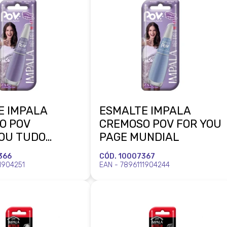
E IMPALA
ESMALTE IMPALA
O POV
CREMOSO POV FOR YOU
OU TUDO
PAGE MUNDIAL
L
366
CÓD. 10007367
1904251
EAN - 7896111904244