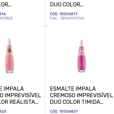
LOR
DUO COLOR
OLADA
EMOCIONADA
816
CÓD. 10006817
OSA BLISTER
DESAPEGADA BLISTER
1901823
EAN - 7896111901762
L
MUNDIAL
E IMPALA
ESMALTE IMPALA
O IMPREVISÍVEL
CREMOSO IMPREVISÍVEL
LOR REALISTA
DUO COLOR TIMIDA
EIRA BLISTER
BISCOITEIRA BLISTER
820
CÓD. 10006821