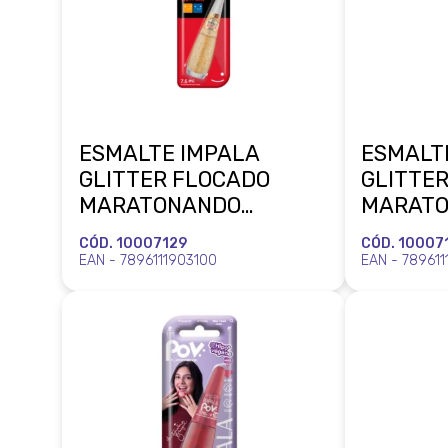
ESMALTE IMPALA
ESMALT
GLITTER FLOCADO
GLITTE
MARATONANDO
MARAT
NETFLIX ACLAMADO
NETFLIX
CÓD. 10007129
CÓD. 10007
PELA CRITICA BLISTER
BLISTE
EAN - 7896111903100
EAN - 789611
MUNDIAL