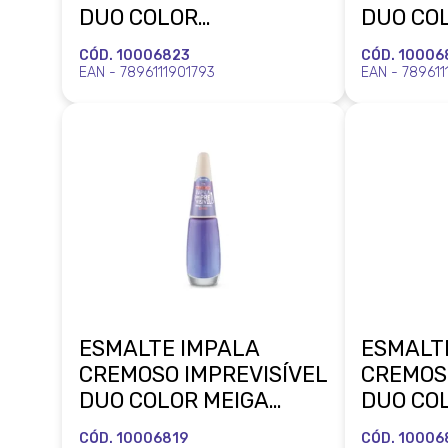
DUO COLOR
DUO CO
COMPLICADA
DESENR
CÓD. 10006823
CÓD. 10006
PERFEITINHA BLISTER
MISTERI
EAN - 7896111901793
EAN - 789611
MUNDIAL
MUNDIA
ESMALTE IMPALA
ESMALT
CREMOSO IMPREVISÍVEL
CREMOS
DUO COLOR MEIGA
DUO CO
SINCERONA BLISTER
FANFIQU
CÓD. 10006819
CÓD. 10006