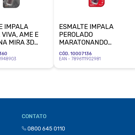
E IMPALA
ESMALTE IMPALA
 VIVA, AME E
PEROLADO
NA MIRA 3D
MARATONANDO
L
NETFLIX UMA NOVA
360
CÓD. 10007136
TEMPORADA BLISTER
11948903
EAN - 7896111902981
MUNDIAL
CONTATO
0800 645 0110