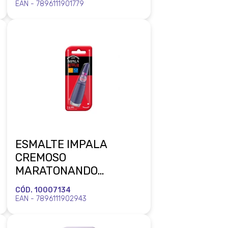
MUNDIAL
EAN - 7896111901779
ESMALTE IMPALA
CREMOSO
MARATONANDO
NETFLIX SEM SPOILER
CÓD. 10007134
BLISTER MUNDIAL
EAN - 7896111902943