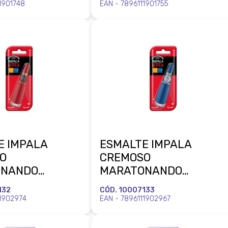
L
MUNDIAL
1901748
EAN - 7896111901755
E IMPALA
ESMALTE IMPALA
O
CREMOSO
ONANDO
MARATONANDO
X NETINHA
NETFLIX PULAR
132
CÓD. 10007133
R MUNDIAL
ABERTURA BLISTER
11902974
EAN - 7896111902967
MUNDIAL