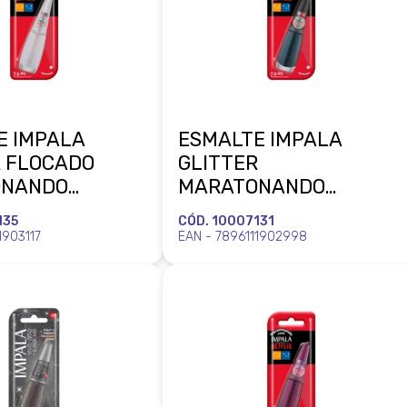
E IMPALA
ESMALTE IMPALA
R FLOCADO
GLITTER
ONANDO
MARATONANDO
 TOP 10
NETFLIX CHEIO DE
135
CÓD. 10007131
R MUNDIAL
SUSPENSE BLISTER
1903117
EAN - 7896111902998
MUNDIAL