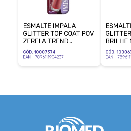
ESMALTE IMPALA
ESMALT
GLITTER TOP COAT POV
GLITTER
ZEREI A TREND
BRILHE 
MUNDIAL
MUNDIA
CÓD. 10007374
CÓD. 10006
EAN - 7896111904237
EAN - 78961