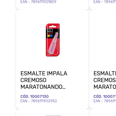
MUNDIAL
MUNDIA
EAN - 7896111901809
EAN - 789611
ESMALTE IMPALA
ESMALT
CREMOSO
CREMOS
MARATONANDO
MARAT
NETFLIX AMA UM K-
NETFLI
CÓD. 10007130
CÓD. 10007
DRAMA BLISTER
BLISTE
EAN - 7896111902950
EAN - 78961
MUNDIAL