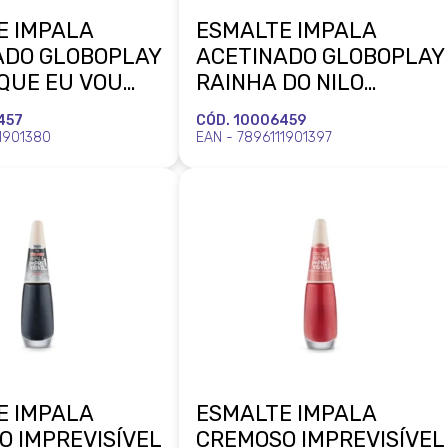
E IMPALA
ESMALTE IMPALA
ADO GLOBOPLAY
ACETINADO GLOBOPLAY
QUE EU VOU
RAINHA DO NILO
LMA MUNDIAL
MUNDIAL
457
CÓD. 10006459
11901380
EAN - 7896111901397
E IMPALA
ESMALTE IMPALA
O IMPREVISÍVEL
CREMOSO IMPREVISÍVEL