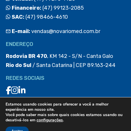
Financeiro:
(47) 99123-2085
SAC:
(47) 98466-4610
E-mail:
vendas@novariomed.com.br
ENDEREÇO
Rodovia BR 470
, KM 142 - S/N - Canta Galo
Rio do Sul
/ Santa Catarina | CEP 89.163-244
REDES SOCIAIS
Estamos usando cookies para oferecer a você a melhor
BAIXE O APP
experiência em nosso site.
Você pode saber mais sobre quais cookies estamos usando ou
desativá-los em
configurações
.