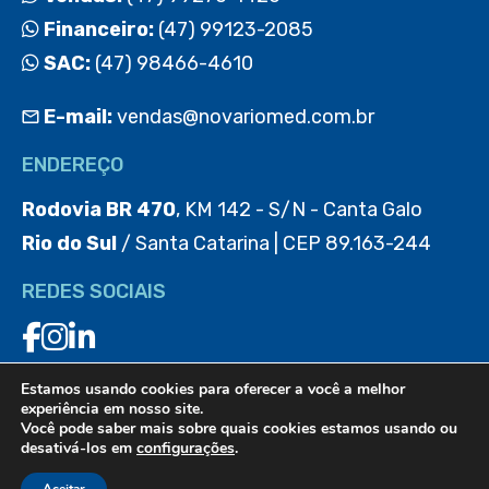
Financeiro:
(47) 99123-2085
SAC:
(47) 98466-4610
E-mail:
vendas@novariomed.com.br
ENDEREÇO
Rodovia BR 470
, KM 142 - S/N - Canta Galo
Rio do Sul
/ Santa Catarina | CEP 89.163-244
REDES SOCIAIS
Estamos usando cookies para oferecer a você a melhor
BAIXE O APP
experiência em nosso site.
Você pode saber mais sobre quais cookies estamos usando ou
desativá-los em
configurações
.