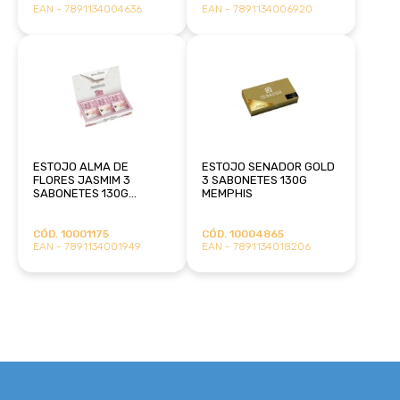
EAN - 7891134004636
EAN - 7891134006920
ESTOJO ALMA DE
ESTOJO SENADOR GOLD
FLORES JASMIM 3
3 SABONETES 130G
SABONETES 130G
MEMPHIS
MEMPHIS
CÓD. 10001175
CÓD. 10004865
EAN - 7891134001949
EAN - 7891134018206