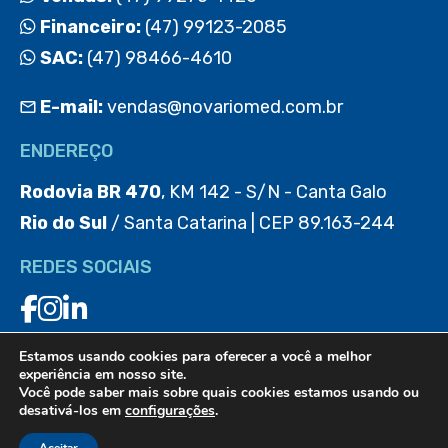
Financeiro:
(47) 99123-2085
SAC:
(47) 98466-4610
E-mail:
vendas@novariomed.com.br
ENDEREÇO
Rodovia BR 470
, KM 142 - S/N - Canta Galo
Rio do Sul
/ Santa Catarina | CEP 89.163-244
REDES SOCIAIS
Estamos usando cookies para oferecer a você a melhor
BAIXE O APP
experiência em nosso site.
Você pode saber mais sobre quais cookies estamos usando ou
desativá-los em
configurações
.