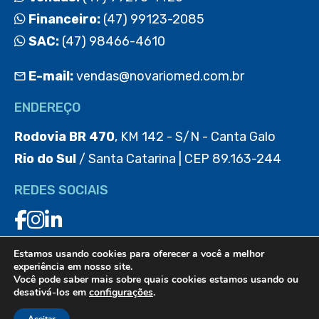
Financeiro:
(47) 99123-2085
SAC:
(47) 98466-4610
E-mail:
vendas@novariomed.com.br
ENDEREÇO
Rodovia BR 470
, KM 142 - S/N - Canta Galo
Rio do Sul
/ Santa Catarina | CEP 89.163-244
REDES SOCIAIS
Estamos usando cookies para oferecer a você a melhor
BAIXE O APP
experiência em nosso site.
Você pode saber mais sobre quais cookies estamos usando ou
desativá-los em
configurações
.