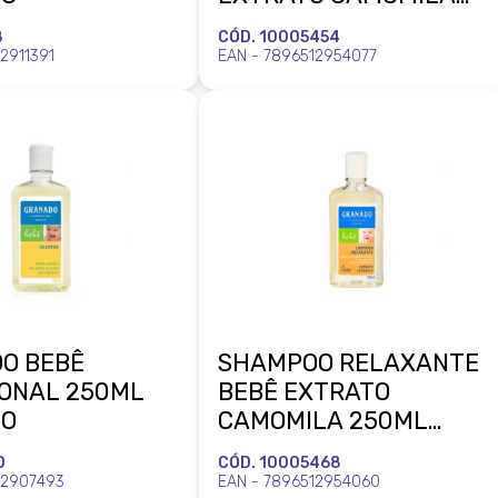
250ML GRANADO
8
CÓD. 10005454
2911391
EAN - 7896512954077
O BEBÊ
SHAMPOO RELAXANTE
IONAL 250ML
BEBÊ EXTRATO
DO
CAMOMILA 250ML
GRANADO
0
CÓD. 10005468
12907493
EAN - 7896512954060