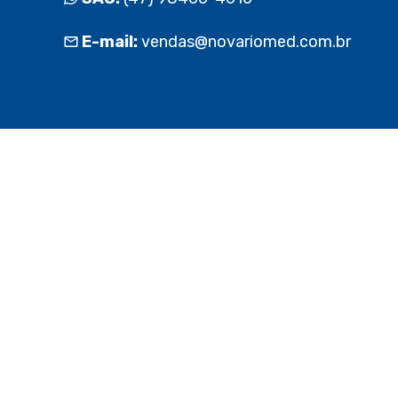
E-mail:
vendas@novariomed.com.br