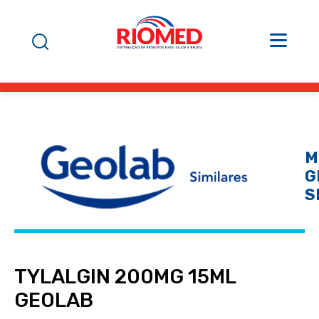
M
G
S
TYLALGIN 200MG 15ML
GEOLAB