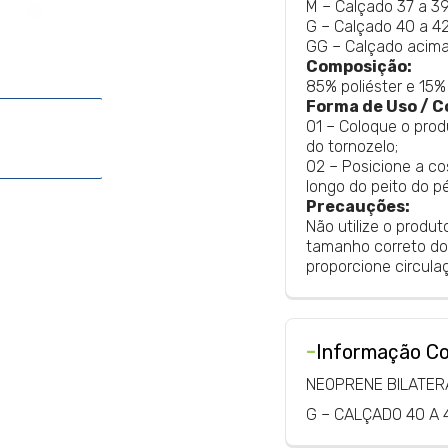
M – Calçado 37 a 39
G – Calçado 40 a 42
GG – Calçado acima
Composição:
85% poliéster e 15%
Forma de Uso / C
01 – Coloque o prod
do tornozelo;
02 – Posicione a c
longo do peito do pé
Precauções:
Não utilize o produ
tamanho correto do
proporcione circula
-
Informação C
NEOPRENE BILATER
G – CALÇADO 40 A 