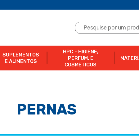
HPC - HIGIENE,
SUPLEMENTOS
PERFUM. E
MATERI
E ALIMENTOS
COSMÉTICOS
PERNAS