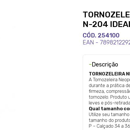
TORNOZELE
N-204 IDEA
CÓD. 254100
EAN - 789821229
-
Descrição
TORNOZELEIRA N
A Tornozeleira Neop
durante a prática d
firmeza, compressã
tornozelo.
Produto 
leves e pós-retirad
Qual tamanho c
Utilize seu tamanho
tamanho do produto
P – Calçado 34 a 36