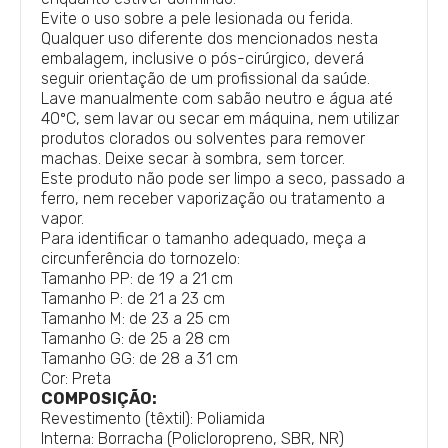
Evite o uso sobre a pele lesionada ou ferida.
Qualquer uso diferente dos mencionados nesta
embalagem, inclusive o pós-cirúrgico, deverá
seguir orientação de um profissional da saúde.
Lave manualmente com sabão neutro e água até
40ºC, sem lavar ou secar em máquina, nem utilizar
produtos clorados ou solventes para remover
machas. Deixe secar à sombra, sem torcer.
Este produto não pode ser limpo a seco, passado a
ferro, nem receber vaporização ou tratamento a
vapor.
Para identificar o tamanho adequado, meça a
circunferência do tornozelo:
Tamanho PP: de 19 a 21 cm
Tamanho P: de 21 a 23 cm
Tamanho M: de 23 a 25 cm
Tamanho G: de 25 a 28 cm
Tamanho GG: de 28 a 31 cm
Cor: Preta
COMPOSIÇÃO:
Revestimento (têxtil): Poliamida
Interna: Borracha (Policloropreno, SBR, NR)