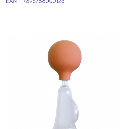
EAN - 7896788000126