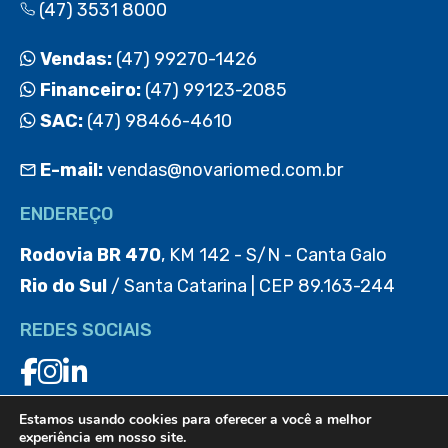
(47) 3531 8000
Vendas:
(47) 99270-1426
Financeiro:
(47) 99123-2085
SAC:
(47) 98466-4610
E-mail:
vendas@novariomed.com.br
ENDEREÇO
Rodovia BR 470
, KM 142 - S/N - Canta Galo
Rio do Sul
/ Santa Catarina | CEP 89.163-244
REDES SOCIAIS
Estamos usando cookies para oferecer a você a melhor
BAIXE O APP
experiência em nosso site.