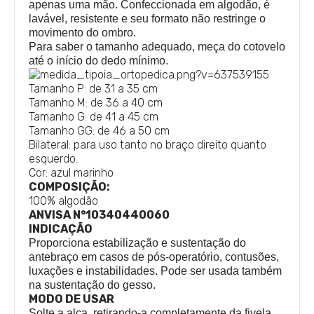
apenas uma mão. Confeccionada em algodão, é
lavável, resistente e seu formato não restringe o
movimento do ombro.
Para saber o tamanho adequado, meça do cotovelo
até o início do dedo mínimo.
Tamanho P: de 31 a 35 cm
Tamanho M: de 36 a 40 cm
Tamanho G: de 41 a 45 cm
Tamanho GG: de 46 a 50 cm
Bilateral: para uso tanto no braço direito quanto
esquerdo.
Cor: azul marinho
COMPOSIÇÃO:
100% algodão
ANVISA N°10340440060
INDICAÇÃO
Proporciona estabilização e sustentação do
antebraço em casos de pós-operatório, contusões,
luxações e instabilidades. Pode ser usada também
na sustentação do gesso.
MODO DE USAR
Solte a alça, retirando-a completamente da fivela