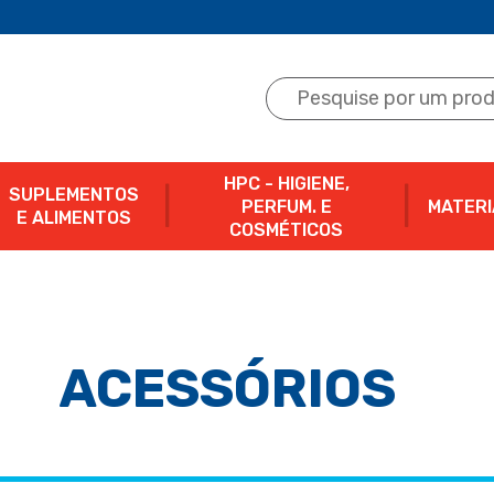
HPC - HIGIENE,
SUPLEMENTOS
PERFUM. E
MATERI
E ALIMENTOS
COSMÉTICOS
ACESSÓRIOS