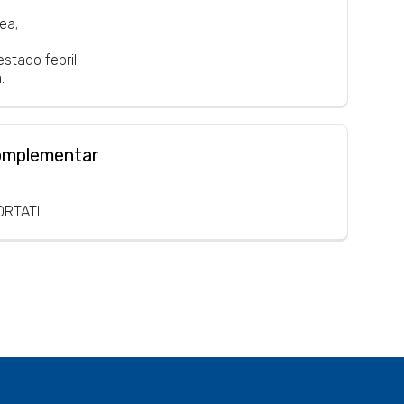
ea;
estado febril;
.
omplementar
ORTATIL