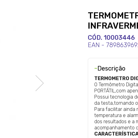
TERMOMETRO
INFRAVERM
CÓD. 10003446
EAN - 78986396
-
Descrição
TERMOMETRO DIG
O Termômetro Digit
PORTÁTIL,com apen
Possui tecnologia 
da testa,tornando o 
Para facilitar ainda
temperatura e alarm
dos resultados e a
acompanhamento de 
CARACTERÍSTICA