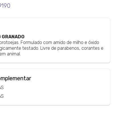
9190
G GRANADO
brotoejas. Formulado com amido de milho e óxido
gicamente testado. Livre de parabenos, corantes e
gem animal.
omplementar
AS
AS