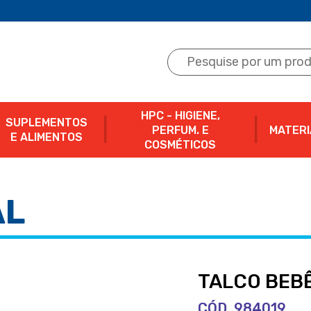
HPC - HIGIENE,
SUPLEMENTOS
PERFUM. E
MATERI
E ALIMENTOS
COSMÉTICOS
AL
TALCO BEB
CÓD. 984019