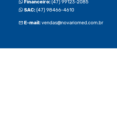
Financeiro:
(47) 99123-2085
SAC:
(47) 98466-4610
E-mail:
vendas@novariomed.com.br