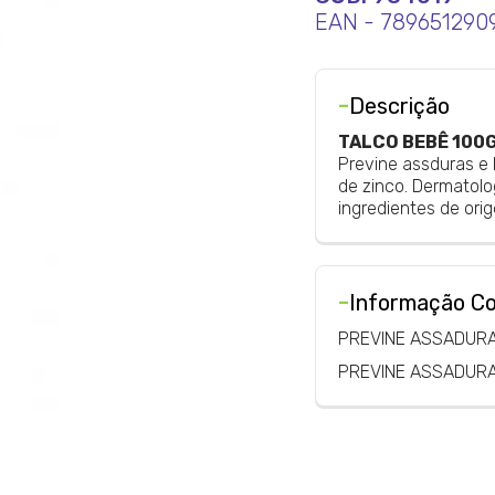
EAN - 789651290
-
Descrição
TALCO BEBÊ 100
Previne assduras e 
de zinco. Dermatolo
ingredientes de ori
-
Informação C
PREVINE ASSADUR
PREVINE ASSADUR