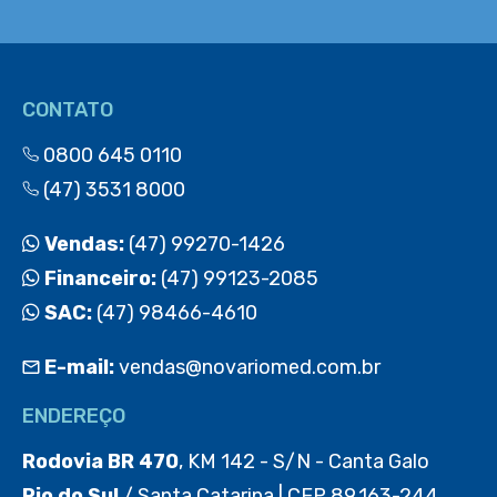
CONTATO
0800 645 0110
(47) 3531 8000
Vendas:
(47) 99270-1426
Financeiro:
(47) 99123-2085
SAC:
(47) 98466-4610
E-mail:
vendas@novariomed.com.br
ENDEREÇO
Rodovia BR 470
, KM 142 - S/N - Canta Galo
Rio do Sul
/ Santa Catarina | CEP 89.163-244