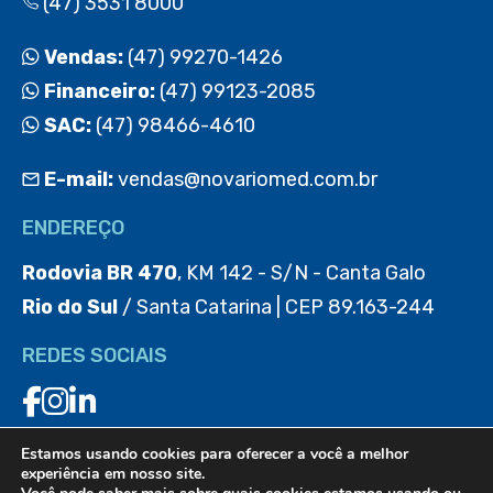
(47) 3531 8000
Vendas:
(47) 99270-1426
Financeiro:
(47) 99123-2085
SAC:
(47) 98466-4610
E-mail:
vendas@novariomed.com.br
ENDEREÇO
Rodovia BR 470
, KM 142 - S/N - Canta Galo
Rio do Sul
/ Santa Catarina | CEP 89.163-244
REDES SOCIAIS
Estamos usando cookies para oferecer a você a melhor
BAIXE O APP
experiência em nosso site.