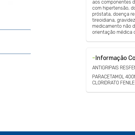
aos componentes da
com hipertensão, do
próstata, doença re
tireoidiana, gravid
medicamento não de
orientação médica o
-
Informação C
ANTIGRIPAIS RESFE
PARACETAMOL 400
CLORIDRATO FENIL