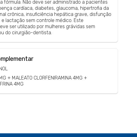
 fórmula. Não deve ser administrado a pacientes
ença cardíaca, diabetes, glaucoma, hipertrofia da
nal crônica, insuficiência hepática grave, disfunção
ez e lactação sem controle médico. Este
ve ser utilizado por mulheres grávidas sem
u do cirurgião-dentista.
omplementar
NOL
MG + MALEATO CLORFENIRAMINA 4MG +
EFRINA 4MG