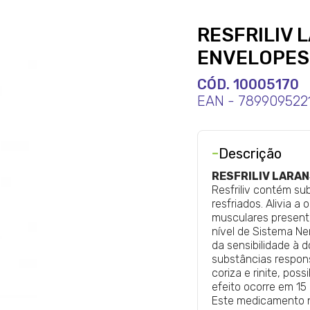
RESFRILIV 
ENVELOPES
CÓD. 10005170
EAN - 789909522
-
Descrição
RESFRILIV LARA
Resfriliv contém su
resfriados. Alivia a 
musculares present
nível de Sistema Ne
da sensibilidade à d
substâncias respons
coriza e rinite, pos
efeito ocorre em 15
Este medicamento n