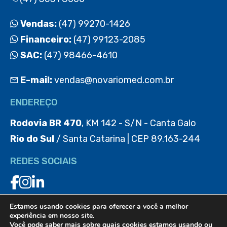
Vendas:
(47) 99270-1426
Financeiro:
(47) 99123-2085
SAC:
(47) 98466-4610
E-mail:
vendas@novariomed.com.br
ENDEREÇO
Rodovia BR 470
, KM 142 - S/N - Canta Galo
Rio do Sul
/ Santa Catarina | CEP 89.163-244
REDES SOCIAIS
Estamos usando cookies para oferecer a você a melhor
BAIXE O APP
experiência em nosso site.
Você pode saber mais sobre quais cookies estamos usando ou