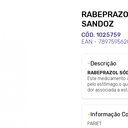
RABEPRAZO
SANDOZ
CÓD. 1025759
EAN - 789759562
-
Descrição
RABEPRAZOL SÓD
Este medicamento a
pelo estômago,o que
dor associada a es
-
Informação C
PARIET