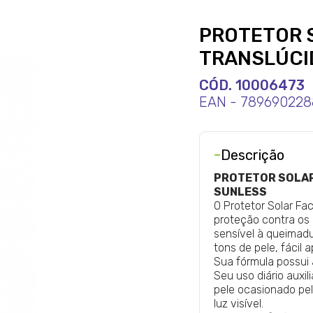
PROTETOR S
TRANSLÚCI
CÓD. 10006473
EAN - 789690228
-
Descrição
PROTETOR SOLAR
SUNLESS
O Protetor Solar Fa
proteção contra os 
sensível à queimadu
tons de pele, fácil 
Sua fórmula possui 
Seu uso diário auxi
pele ocasionado pel
luz visível.