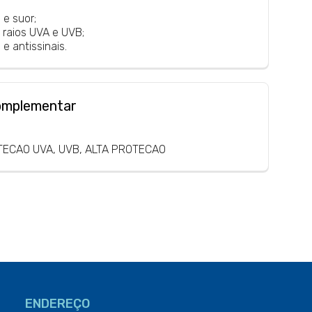
 e suor;
 raios UVA e UVB;
e antissinais.
omplementar
TECAO UVA, UVB, ALTA PROTECAO
ENDEREÇO