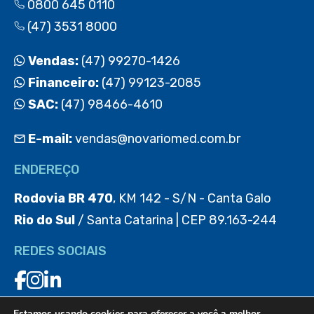
0800 645 0110
(47) 3531 8000
Vendas:
(47) 99270-1426
Financeiro:
(47) 99123-2085
SAC:
(47) 98466-4610
E-mail:
vendas@novariomed.com.br
ENDEREÇO
Rodovia BR 470
, KM 142 - S/N - Canta Galo
Rio do Sul
/ Santa Catarina | CEP 89.163-244
REDES SOCIAIS
Estamos usando cookies para oferecer a você a melhor