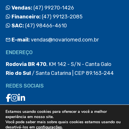
Vendas:
(47) 99270-1426
Financeiro:
(47) 99123-2085
SAC:
(47) 98466-4610
E-mail:
vendas@novariomed.com.br
ENDEREÇO
Rodovia BR 470
, KM 142 - S/N - Canta Galo
Rio do Sul
/ Santa Catarina | CEP 89.163-244
REDES SOCIAIS
Estamos usando cookies para oferecer a você a melhor
BAIXE O APP
experiência em nosso site.
Você pode saber mais sobre quais cookies estamos usando ou
desativá-los em
configurações
.