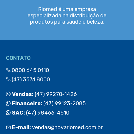
Riomed é uma empresa
especializada na distribuição de
produtos para saúde e beleza.
CONTATO
0800 645 0110
(47) 3531 8000
Vendas:
(47) 99270-1426
Financeiro:
(47) 99123-2085
SAC:
(47) 98466-4610
E-mail:
vendas@novariomed.com.br