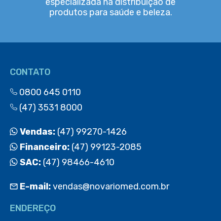
especializada na distribuição de
produtos para saúde e beleza.
CONTATO
0800 645 0110
(47) 3531 8000
Vendas:
(47) 99270-1426
Financeiro:
(47) 99123-2085
SAC:
(47) 98466-4610
E-mail:
vendas@novariomed.com.br
ENDEREÇO