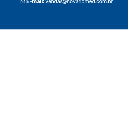
E-mail:
vendas@novariomed.com.br