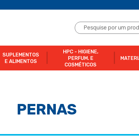
HPC - HIGIENE,
SUPLEMENTOS
PERFUM. E
MATERI
E ALIMENTOS
COSMÉTICOS
PERNAS