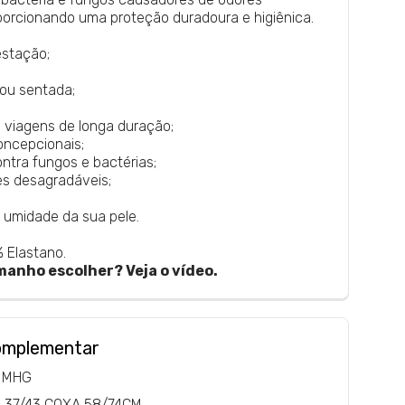
porcionando uma proteção duradoura e higiênica.
estação;
ou sentada;
viagens de longa duração;
concepcionais;
ntra fungos e bactérias;
s desagradáveis;
 umidade da sua pele.
 Elastano.
manho escolher? Veja o vídeo.
omplementar
MMHG
. 37/43 COXA 58/74CM