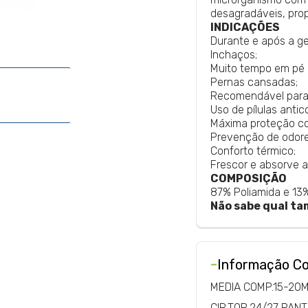
desagradáveis, pro
INDICAÇÕES
Durante e após a g
Inchaços;
Muito tempo em pé 
Pernas cansadas;
Recomendável para 
Uso de pílulas anti
Máxima proteção co
Prevenção de odore
Conforto térmico;
Frescor e absorve a
COMPOSIÇÃO
87% Poliamida e 13%
Não sabe qual ta
-
Informação C
MEDIA COMP.15-20
CIR.TOR.24/27 PANT