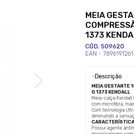
MEIA GESTA
COMPRESSÃ
1373 KENDA
CÓD. 509620
EAN - 789619126
-
Descrição
MEIA GESTANTE 
G 1373 KENDALL
Meia-calça Kendal
com microfibra, mai
Com tecnologia Ult
diminuindo a sensaç
CARACTERÍSTIC
Possui agente anti
microrganismo com 