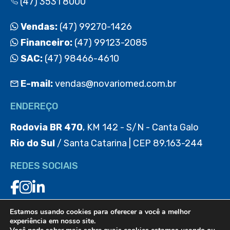
(47) 3531 8000
Vendas:
(47) 99270-1426
Financeiro:
(47) 99123-2085
SAC:
(47) 98466-4610
E-mail:
vendas@novariomed.com.br
ENDEREÇO
Rodovia BR 470
, KM 142 - S/N - Canta Galo
Rio do Sul
/ Santa Catarina | CEP 89.163-244
REDES SOCIAIS
Estamos usando cookies para oferecer a você a melhor
BAIXE O APP
experiência em nosso site.