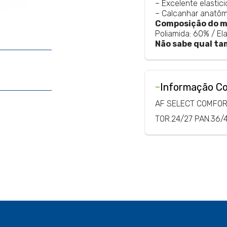
– Excelente elastici
– Calcanhar anatôm
Composição do m
Poliamida: 60% / El
Não sabe qual ta
-
Informação C
AF SELECT COMFO
TOR.24/27 PAN.36/4