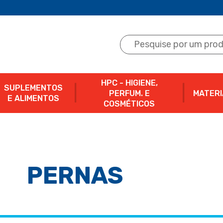
HPC - HIGIENE,
SUPLEMENTOS
PERFUM. E
MATERI
E ALIMENTOS
COSMÉTICOS
PERNAS