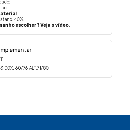
dade;
ico.
aterial
astano: 40%.
manho escolher? Veja o vídeo.
omplementar
RT
3 COX. 60/76 ALT.71/80