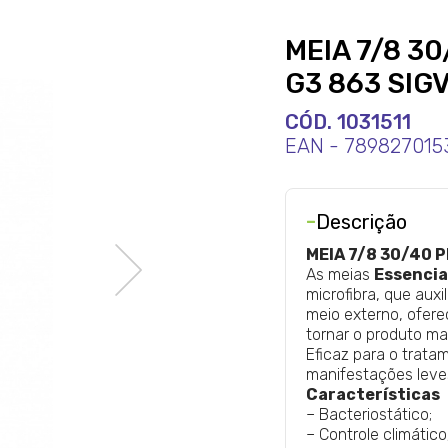
MEIA 7/8 3
G3 863 SIG
CÓD. 1031511
EAN - 789827015
-
Descrição
MEIA 7/8 30/40 
As meias
Essencia
microfibra, que auxi
meio externo, ofer
tornar o produto mai
Eficaz para o trata
manifestações leve
Características
– Bacteriostático;
– Controle climático