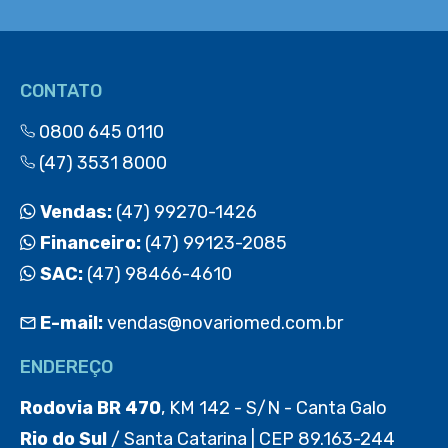
CONTATO
0800 645 0110
(47) 3531 8000
Vendas:
(47) 99270-1426
Financeiro:
(47) 99123-2085
SAC:
(47) 98466-4610
E-mail:
vendas@novariomed.com.br
ENDEREÇO
Rodovia BR 470
, KM 142 - S/N - Canta Galo
Rio do Sul
/ Santa Catarina | CEP 89.163-244