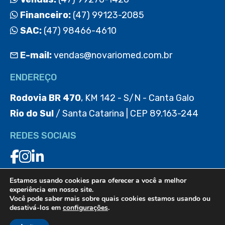
Financeiro:
(47) 99123-2085
SAC:
(47) 98466-4610
E-mail:
vendas@novariomed.com.br
ENDEREÇO
Rodovia BR 470
, KM 142 - S/N - Canta Galo
Rio do Sul
/ Santa Catarina | CEP 89.163-244
REDES SOCIAIS
Estamos usando cookies para oferecer a você a melhor
BAIXE O APP
experiência em nosso site.
Você pode saber mais sobre quais cookies estamos usando ou
desativá-los em
configurações
.