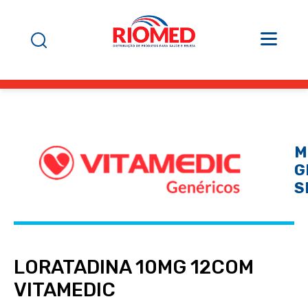
M
G
S
LORATADINA 10MG 12COM
VITAMEDIC