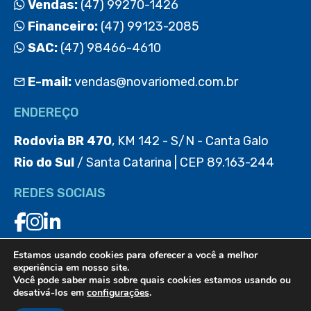
Vendas:
(47) 99270-1426
Financeiro:
(47) 99123-2085
SAC:
(47) 98466-4610
E-mail:
vendas@novariomed.com.br
ENDEREÇO
Rodovia BR 470
, KM 142 - S/N - Canta Galo
Rio do Sul
/ Santa Catarina | CEP 89.163-244
REDES SOCIAIS
Estamos usando cookies para oferecer a você a melhor
BAIXE O APP
experiência em nosso site.
Você pode saber mais sobre quais cookies estamos usando ou
desativá-los em
configurações
.