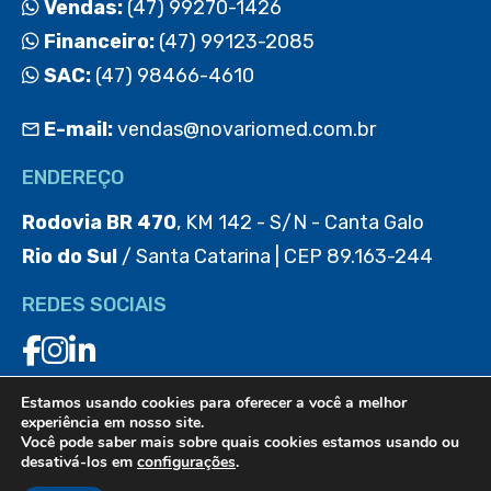
Vendas:
(47) 99270-1426
Financeiro:
(47) 99123-2085
SAC:
(47) 98466-4610
E-mail:
vendas@novariomed.com.br
ENDEREÇO
Rodovia BR 470
, KM 142 - S/N - Canta Galo
Rio do Sul
/ Santa Catarina | CEP 89.163-244
REDES SOCIAIS
Estamos usando cookies para oferecer a você a melhor
BAIXE O APP
experiência em nosso site.
Você pode saber mais sobre quais cookies estamos usando ou
desativá-los em
configurações
.