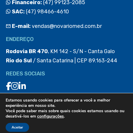
Financeiro:
(47) 99123-2085
SAC:
(47) 98466-4610
E-mail:
vendas@novariomed.com.br
ENDEREÇO
Rodovia BR 470
, KM 142 - S/N - Canta Galo
Rio do Sul
/ Santa Catarina | CEP 89.163-244
REDES SOCIAIS
Estamos usando cookies para oferecer a você a melhor
BAIXE O APP
experiência em nosso site.
Você pode saber mais sobre quais cookies estamos usando ou
desativá-los em
configurações
.
Aceitar