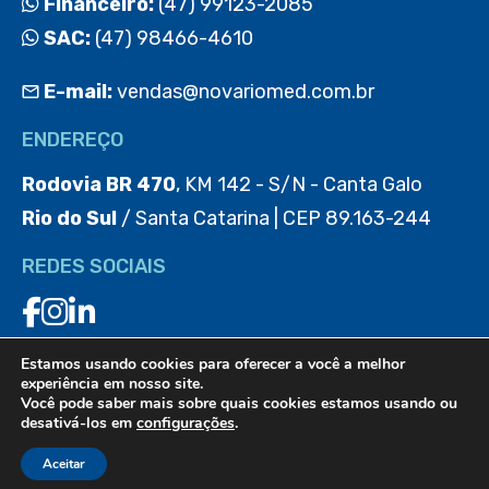
Financeiro:
(47) 99123-2085
SAC:
(47) 98466-4610
E-mail:
vendas@novariomed.com.br
ENDEREÇO
Rodovia BR 470
, KM 142 - S/N - Canta Galo
Rio do Sul
/ Santa Catarina | CEP 89.163-244
REDES SOCIAIS
Estamos usando cookies para oferecer a você a melhor
BAIXE O APP
experiência em nosso site.
Você pode saber mais sobre quais cookies estamos usando ou
desativá-los em
configurações
.
Aceitar