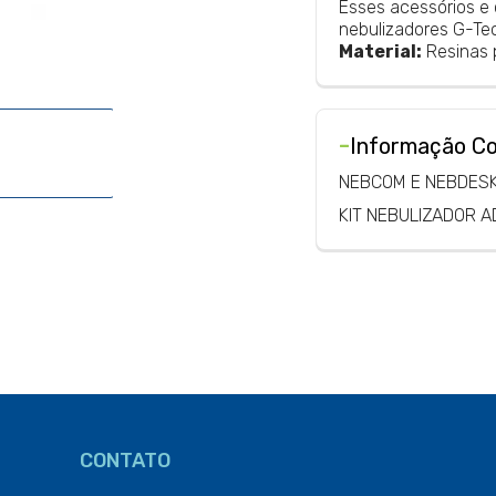
Esses acessórios e
nebulizadores G-Tec
Material:
Resinas p
-
Informação C
NEBCOM E NEBDES
KIT NEBULIZADOR A
CONTATO