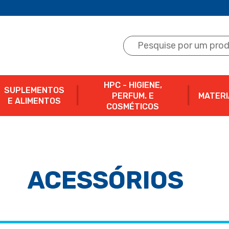
HPC - HIGIENE,
SUPLEMENTOS
PERFUM. E
MATERI
E ALIMENTOS
COSMÉTICOS
ACESSÓRIOS