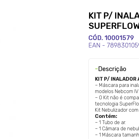
KIT P/ INA
SUPERFLOW
CÓD. 10001579
EAN - 789830105
-
Descrição
KIT P/ INALADO
– Máscara para inal
modelos Nebcom IV 
– O Kit não é comp
tecnologia SuperFlo
Kit Nebulizador co
Contém:
– 1 Tubo de ar.
– 1 Câmara de nebul
– 1 Máscara tamanho