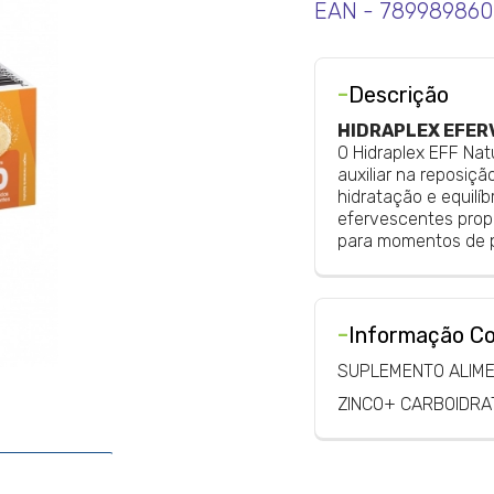
EAN - 789989860
-
Descrição
HIDRAPLEX EFER
O Hidraplex EFF Na
auxiliar na reposiçã
hidratação e equilí
efervescentes propo
para momentos de pe
-
Informação C
SUPLEMENTO ALIM
ZINCO+ CARBOIDRA