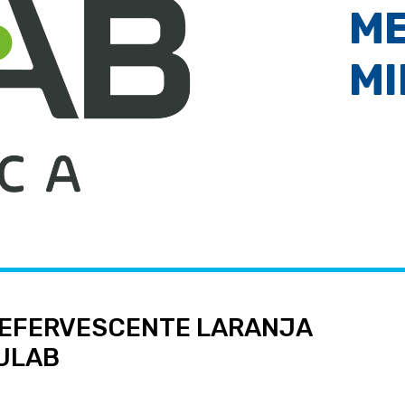
M
MI
 EFERVESCENTE LARANJA
ULAB