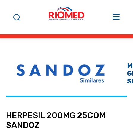
M
G
S
HERPESIL 200MG 25COM
SANDOZ