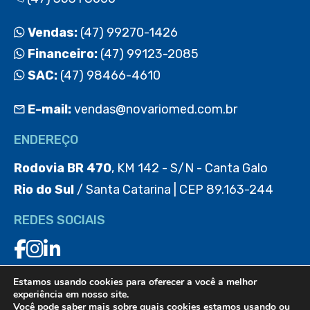
Vendas:
(47) 99270-1426
Financeiro:
(47) 99123-2085
SAC:
(47) 98466-4610
E-mail:
vendas@novariomed.com.br
ENDEREÇO
Rodovia BR 470
, KM 142 - S/N - Canta Galo
Rio do Sul
/ Santa Catarina | CEP 89.163-244
REDES SOCIAIS
Estamos usando cookies para oferecer a você a melhor
BAIXE O APP
experiência em nosso site.
Você pode saber mais sobre quais cookies estamos usando ou